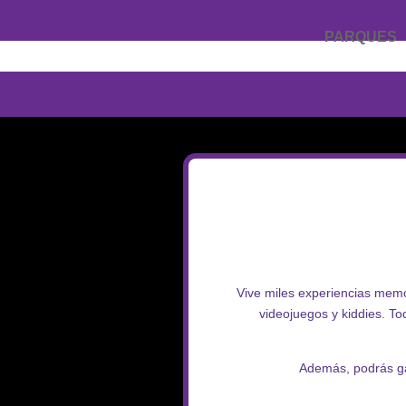
PARQUES
Vive miles experiencias mem
videojuegos y kiddies. T
Además, podrás ga