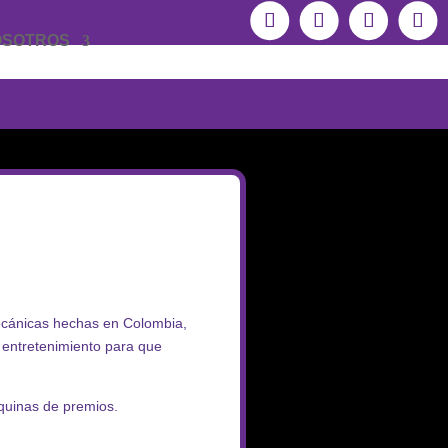
OSOTROS
ecánicas hechas en Colombia,
 entretenimiento para que
quinas de premios.