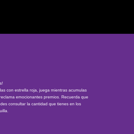
s!
as con estrella roja, juega mientras acumulas
a y reclama emocionantes premios. Recuerda que
des consultar la cantidad que tienes en los
illa.