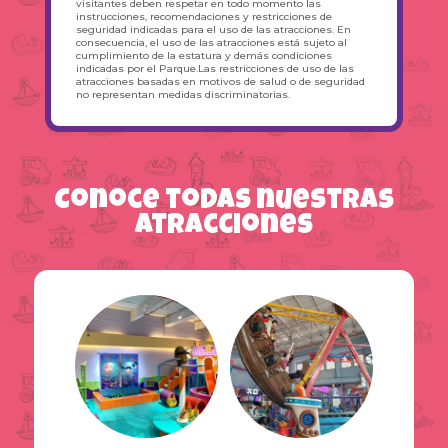
visitantes deben respetar en todo momento las
instrucciones, recomendaciones y restricciones de
seguridad indicadas para el uso de las atracciones. En
consecuencia, el uso de las atracciones está sujeto al
cumplimiento de la estatura y demás condiciones
indicadas por el Parque.Las restricciones de uso de las
atracciones basadas en motivos de salud o de seguridad
Fiestas Infantiles
no representan medidas discriminatorias.
Eventos Empresariales
Personajes
Eventos Jardines y Colegios
Promociones
Trabaja con nosotros
Conoce todas nuestras
atracciones
Nosotros