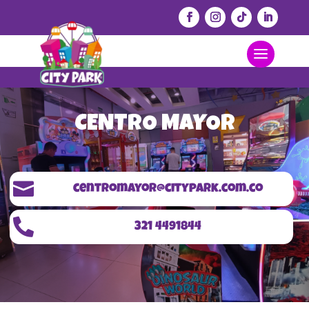
CENTRO MAYOR

centromayor@citypark.com.co

321 4491844