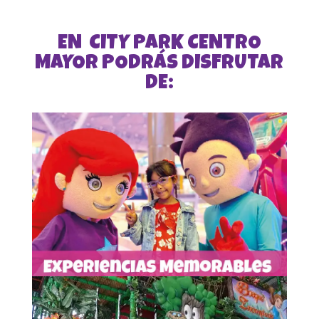
EN CITY PARK CENTRO
MAYOR PODRÁS DISFRUTAR
DE:
Experiencias Memorables
¡Todos los fines de semana los superhéroes de la
salen al parque a repartir
Félix y Alegra
diversión
felicidad a todos nuestros visitantes!
Ver más
Ver atracciones