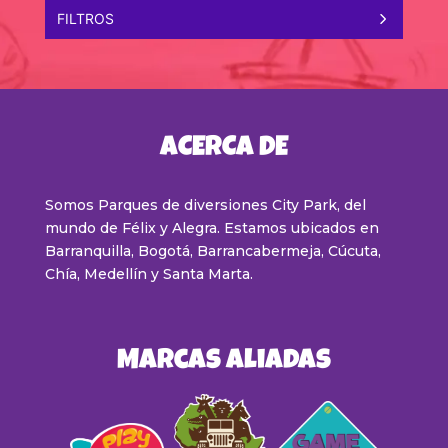
FILTROS
Metrópolis
Bogotá ·
Centro Comercial Metrópolis local:
252 – A
Lunes a domingo de 11 am – 8:30 pm
321 214 4586
ACERCA DE
Centro Comercial Plaza Central
Bogotá ·
Centro Comercial Plaza Central
Somos Parques de diversiones City Park, del
local: 383
mundo de Félix y Alegra. Estamos ubicados en
Lunes a domingo de 11am – 9pm
Barranquilla, Bogotá, Barrancabermeja, Cúcuta,
321 2145811
Chía, Medellín y Santa Marta
.
Centro Mayor
Bogotá ·
Centro Comercial Centro Mayor –
segundo piso
Lunes a sábado de 11am a 9pm
Marcas Aliadas
Domingos y festivos de 11am a 8:30 pm
321 4491844
Centro Comercial Fontanar