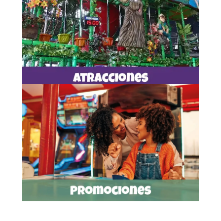
Playground
Barco pesquero
Conguito
Muros de escalar
¡Más diversión en máquinas de video!
Atracciones
Martes y jueves 50% de
descuento todo el día
*Aplica para maquinas y atracciones marcadas
con estrella amarilla. No aplica para días festivos,
halloween o día de la niñez. Consulta TYC.
Promociones