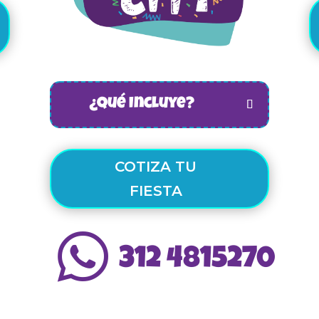
¿Qué Incluye?
COTIZA TU
FIESTA

312 4815270