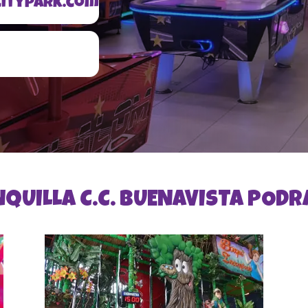
itypark.com.co
QUILLA C.C. BUENAVISTA PODR
Ver atracciones
Playground
Barco pesquero