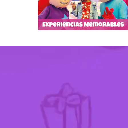
salen al parque a
Félix y Alegra
la diversión
repartir felicidad a todos nuestros visitantes!
Ver más