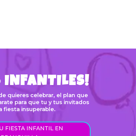
marcadas con estrella amarilla. No aplica para
días festivos, halloween o día de la niñez.
Consulta TYC.
Promociones
S INFANTILES!
e quieres celebrar, el plan que
rate para que tu y tus invitados
a fiesta insuperable.
U FIESTA INFANTIL EN