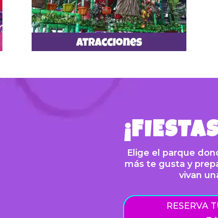
Conguito
Muros de escalar
¡Más diversión en máquinas de video!
Atracciones
¡FIESTA
Elige el parque dond
más te gusta y prepa
vivan un
RESERVA T