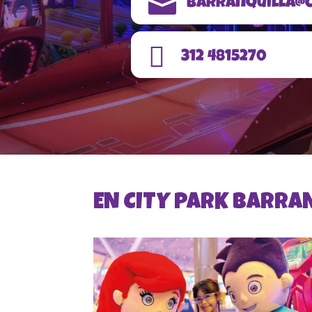

barranquilla@c

312 4815270
EN CITY PARK BARRAN
Experiencias
Memorables
¡Todos los fines de semana los superhéroes de