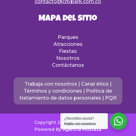
contacto@citypark.com.co
Mapa del sitio
Parques
Atracciones
Fiestas
Nosotros
Contáctanos
Trabaja con nosotros
|
Canal ético
|
Términos y condicione
s |
Política de
tratamiento de datos personales
|
PQR
¿Necesitas ayuda?
Copyright 2024 © - CITY PARK
Habla con nosotros
Powered By
Agencia Mostaza